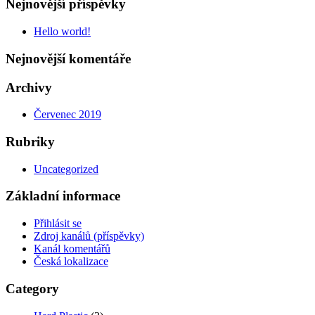
Nejnovější příspěvky
Hello world!
Nejnovější komentáře
Archivy
Červenec 2019
Rubriky
Uncategorized
Základní informace
Přihlásit se
Zdroj kanálů (příspěvky)
Kanál komentářů
Česká lokalizace
Category